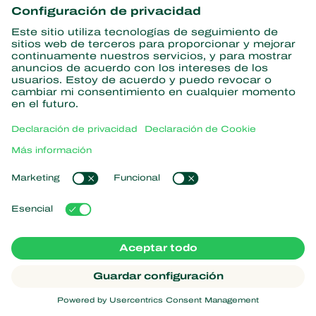
información
Suscríbase aquí
Partners with Nature
Ácaros depredadores
Acerca de Koppert
Insectos depredadores
Avispas parasitarias
Acerca de Koppert
Nematodos beneficiosos
Enlaces populares
Novedades e información
Microorganismos beneficiosos
Trabajar en Koppert
Protección de cultivos
Experiencias de los usuarios
Contacto
Koppert One
Koppert Global
Administrar cookies
Declaración de privacidad
Aviso legal
Argentina
Declaración sobre cookies
Mapa del sitio
Koppert
Copyright 2026