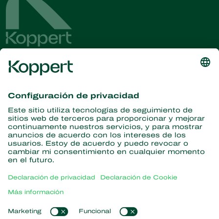
Obtenga las últimas noticias e
información
Suscríbase aquí
Partners with Nature
Ácaros depredadores
Acerca de Koppert
Insectos depredadores
Avispas parasitarias
Acerca de Koppert
Nematodos beneficiosos
Enlaces populares
Novedades e información