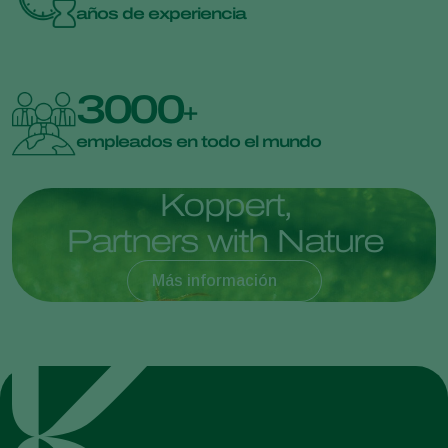
años de experiencia
3000
+
empleados en todo el mundo
K
o
p
p
e
r
t
,
P
a
r
t
n
e
r
s
w
i
t
h
N
a
t
u
r
e
Más información