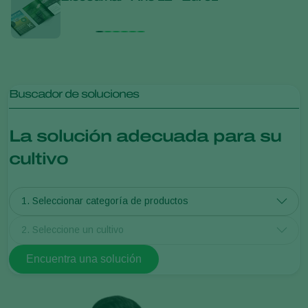
Kopp
para 
sost
Buscador de soluciones
La solución adecuada para su
cultivo
1. Seleccionar categoría de productos
2. Seleccione un cultivo
Encuentra una solución