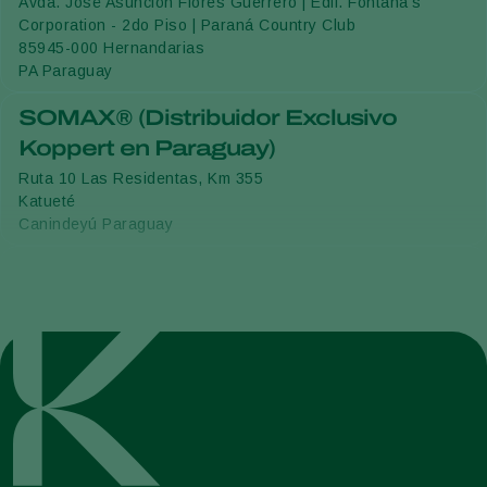
Avda. José Asunción Flores Guerrero | Edif. Fontana's
Corporation - 2do Piso | Paraná Country Club
85945-000
Hernandarias
PA
Paraguay
SOMAX® (Distribuidor Exclusivo
Koppert en Paraguay)
Ruta 10 Las Residentas, Km 355
Katueté
Canindeyú
Paraguay
SOMAX® (Distribuidor Exclusivo
Koppert en Paraguay)
Ruta 7 Dr. Gaspar Rodriguez de Francia, Km 206,4
Caaguazú
Paraguay
SOMAX® (Distribuidor Exclusivo
Koppert en Paraguay)
Supercarretera a Itaipú, Km 95,5