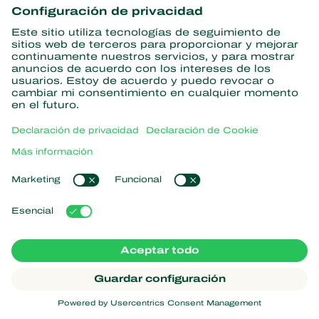
información
Suscríbase aquí
Partners with Nature
Ácaros depredadores
Acerca de Koppert
Insectos depredadores
Avispas parasitarias
Acerca de Koppert
Nematodos beneficiosos
Enlaces populares
Novedades e información
Microorganismos beneficiosos
Trabajar en Koppert
Protección de cultivos
Experiencias de los usuarios
Contacto
Koppert One
Koppert Global
Administrar cookies
Declaración de privacidad
Aviso legal
Argentina
Declaración sobre cookies
Mapa del sitio
Koppert
Copyright 2026