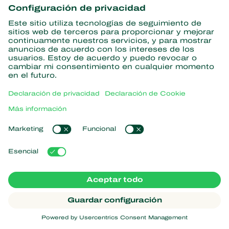
información
Suscríbase aquí
Partners with Nature
Ácaros depredadores
Acerca de Koppert
Insectos depredadores
Avispas parasitarias
Acerca de Koppert
Nematodos beneficiosos
Enlaces populares
Novedades e información
Microorganismos beneficiosos
Trabajar en Koppert
Protección de cultivos
Experiencias de los usuarios
Contacto
Koppert One
Koppert Global
Administrar cookies
Declaración de privacidad
Aviso legal
Argentina
Declaración sobre cookies
Mapa del sitio
Koppert
Copyright 2026