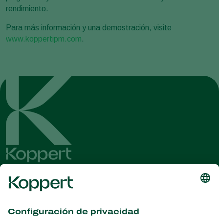
rendimiento.
Para más información y una demostración, visite
www.koppertipm.com
.
Obtenga las últimas noticias e
información