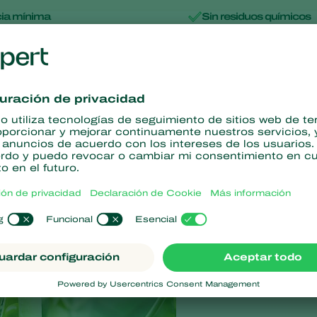
cia mínima
Sin residuos químicos
e
de