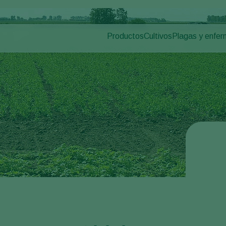
Productos
Cultivos
Plagas y enfe
Plagas en plan
Control de plagas
Hortalizas bajo cultivo
Enfermedades d
Control de enfermedades
Plantas ornamentales
Polinización
Frutas
Sanidad vegetal
Hortalizas de cultivo al 
Aplicación
Cereales
Monitoreo