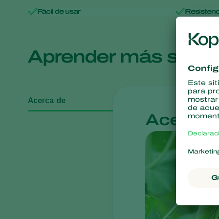
Fácil de usar
Resisten
Aprender más sobr
Acerca de
Acerca 