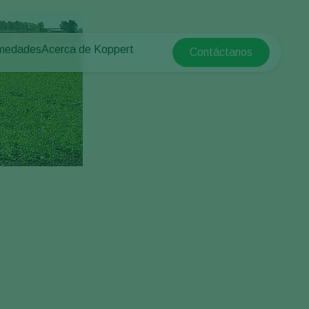
rmedades
Acerca de Koppert
Contáctanos
Koppert Global
tas
 protegido
Acerca de Koppert
Argentina
e las plantas
Novedades e información
Austria
Trabajar en Koppert
Belgium
aire libre
Contacto
Brasil
Canada (English)
Canada (French)
Ecuador
Finland (Finnish)
Finland (Swedish)
France
Germany