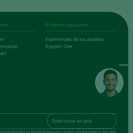
pert
Enlaces populares
rt
Experiencias de los usuarios
ormación
Koppert One
ert
Koppert Global
 privacidad
Aviso legal
Declaración sobre cookies
Mapa del sitio