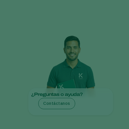
Greece
Hungary
India
Italy
Kenya
Korea
Mexico
Netherlands
Paraguay
Poland
¿Preguntas o ayuda?
Portugal
Contáctanos
Russia
South Africa
Spain