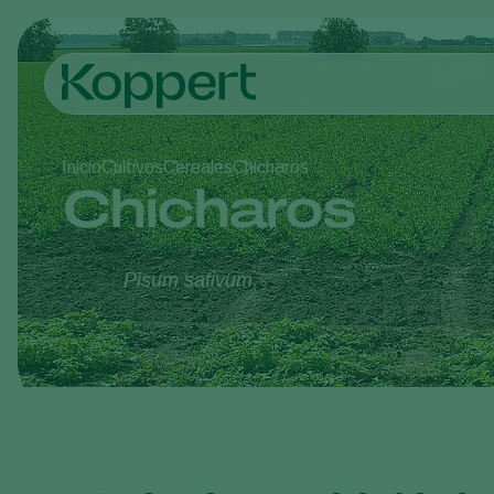
Inicio
Cultivos
Cereales
Chicharos
Chicharos
Pisum sativum