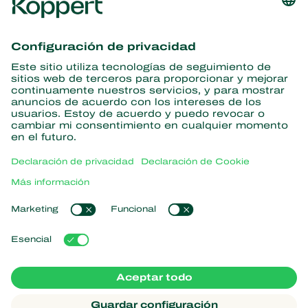
Obtenga las últimas noticias e
información
Suscríbase aquí
Partners with Nature
Ácaros depredadores
Acerca de Koppert
Insectos depredadores
Avispas parasitarias
Acerca de Koppert
Nematodos beneficiosos
Enlaces populares
Novedades e información
Microorganismos beneficiosos
Trabajar en Koppert
Protección de cultivos
Experiencias de los usuarios
Contacto
Koppert One
Koppert Global
Administrar cookies
Declaración de privacidad