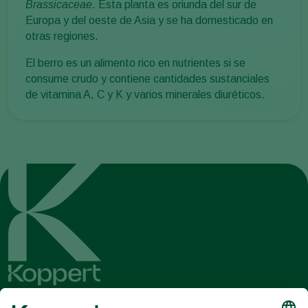
Brassicaceae
. Esta planta es oriunda del sur de
Europa y del oeste de Asia y se ha domesticado en
otras regiones.
El berro es un alimento rico en nutrientes si se
consume crudo y contiene cantidades sustanciales
de vitamina A, C y K y varios minerales diuréticos.