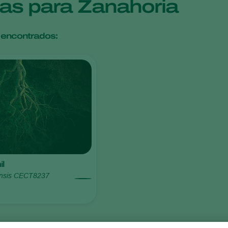
cas para Zanahoria
 encontrados:
l
zensis CECT8237