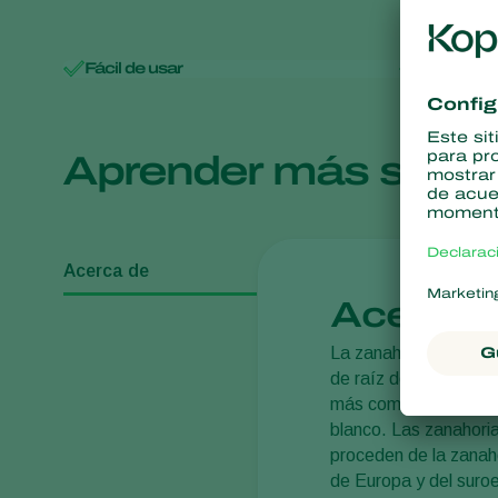
Control de enfermedades
Fácil de usar
Resisten
Aprender más sobr
Acerca de
Acerca 
La zanahoria (
Daucus 
de raíz de una gran v
más común al negro y 
blanco. Las zanahori
proceden de la zanaho
de Europa y del suroe