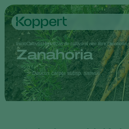
Inicio
Cultivos
Hortalizas de cultivo al aire libre
Zanahoria
Zanahoria
Daucus carota subsp. sativus