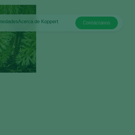
rmedades
Acerca de Koppert
Contáctanos
Koppert Global
tas
 protegido
Acerca de Koppert
Argentina
e las plantas
Novedades e información
Austria
Trabajar en Koppert
Belgium
aire libre
Contacto
Brasil
Canada (English)
Canada (French)
Ecuador
Finland (Finnish)
Finland (Swedish)
France
Germany