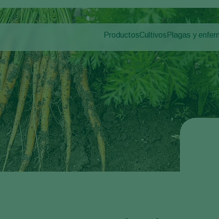
Productos
Cultivos
Plagas y enfe
Plagas en plan
Control de plagas
Hortalizas bajo cultivo
Enfermedades d
Control de enfermedades
Plantas ornamentales
Polinización
Frutas
Sanidad vegetal
Hortalizas de cultivo al 
Aplicación
Cereales
Monitoreo