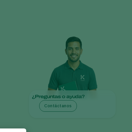
Greece
Hungary
India
Italy
Kenya
Korea
Mexico
Netherlands
Paraguay
Poland
¿Preguntas o ayuda?
Portugal
Contáctanos
Russia
South Africa
Spain