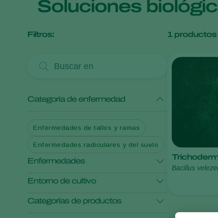
Soluciones biológi
Filtros:
1
productos
Categoría de enfermedad
Enfermedades de tallos y ramas
Enfermedades radiculares y del suelo
Trichodermi
Enfermedades
Bacillus vele
Entorno de cultivo
Fusarium spp.
Categorías de productos
Cultivos al aire libre
Rhizoctonia spp.