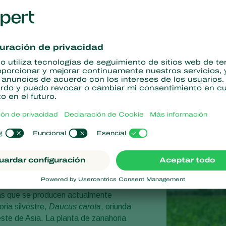
cia mínima
Sin residuos químicos
e
de
carota subsp. sativus
) es una hortaliza
ariedad de colores, desde el naranja
púrpura, pero también rojo, amarillo y
as que se producen actualmente
ria silvestre,
Daucus carota
, oriunda
ste de Asia. La planta de zanahoria