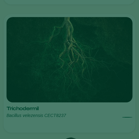
Trichodermil
Bacillus velezensis CECT8237