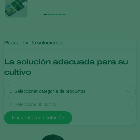
Kopp
para 
sost
Buscador de soluciones
La solución adecuada para su
cultivo
1. Seleccionar categoría de productos
2. Seleccione un cultivo
Encuentra una solución