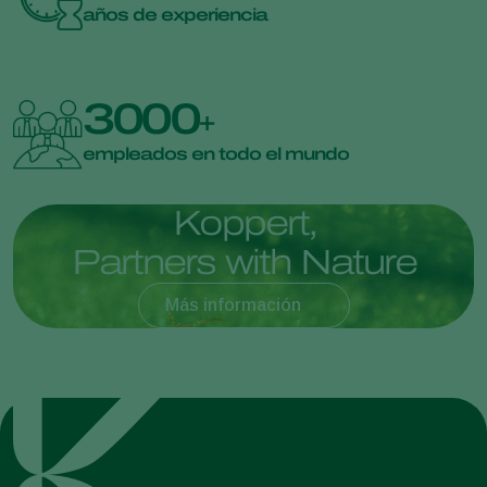
años de experiencia
3000
+
empleados en todo el mundo
K
o
p
p
e
r
t
,
P
a
r
t
n
e
r
s
w
i
t
h
N
a
t
u
r
e
Más información