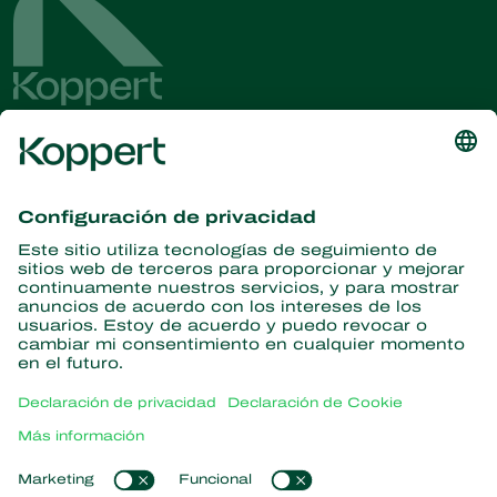
Obtenga las últimas noticias e
información
Suscríbase aquí
Partners with Nature
Ácaros depredadores
Acerca de Koppert
Insectos depredadores
Avispas parasitarias
Acerca de Koppert
Nematodos beneficiosos
Enlaces populares
Novedades e información